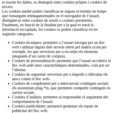
es tractin les dades, es distingirà entre cookies pròpies i cookies de
tercers.
Les cookies també poden classificar-se segons el termini de temps
que romanguin emmagatzemades en el navegador de l’usuari,
distingint-se entre cookies de sessió o cookies persistents.
Finalment, en funció de la finalitat per a la qual es tracti la
informació recopilada, les cookies es poden classificar en les
següents categories:
Cookies tècniques: permeten a l’usuari navegar per un lloc
web i utilitzar alguns dels serveis oferts pel mateix (com per
exemple, les que serveixen per a recordar els elements
integrants d’un carret de compra).
Cookies de personalització: permeten que l’usuari accedeixi al
lloc web amb unes característiques determinades, com pot ser
l’idioma.
Cookies de seguretat: serveixen per a impedir o dificultar els
atacs contra el lloc web.
Cookies de complement per a intercanviar continguts socials:
els anomenats plug-*in, que permeten compartir continguts en
xarxes socials.
Cookies d’anàlisis: permeten al responsable el seguiment del
comportament de l’usuari.
Cookies publicitàries: permeten gestionar els espais de
publicitat del lloc web.